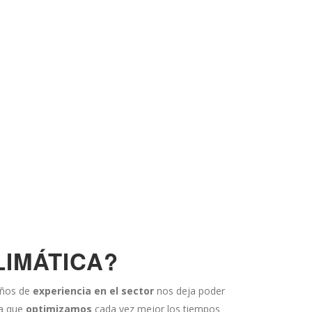
LIMÁTICA?
años de
experiencia en el sector
nos deja poder
 a que
optimizamos
cada vez mejor los tiempos