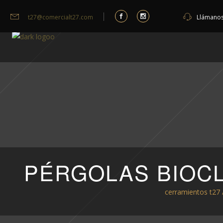
t27@comercialt27.com
Llámano
PÉRGOLAS BIOCL
cerramientos t27