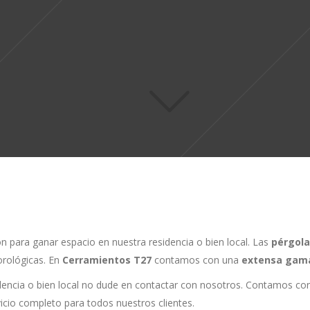
n para ganar espacio en nuestra residencia o bien local. Las
pérgola
eorológicas. En
Cerramientos T27
contamos con una
extensa gama
esidencia o bien local no dude en contactar con nosotros. Contamos c
icio completo para todos nuestros clientes.