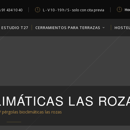
Hor
s
91 434 10 40
L - V 10 - 19 h / S - solo con cita previa
ESTUDIO T27
CERRAMIENTOS PARA TERRAZAS
HOSTEL
IMÁTICAS LAS ROZ
/
pérgolas bioclimáticas las rozas