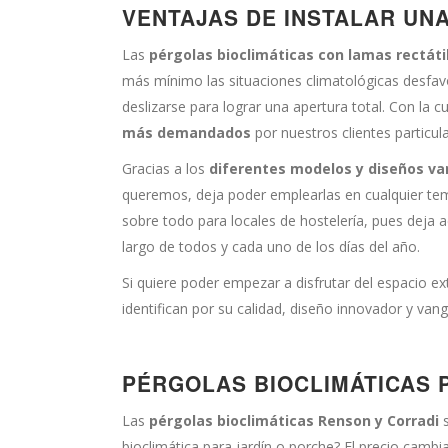
VENTAJAS DE INSTALAR UN
Las
pérgolas bioclimáticas con lamas rectát
más mínimo las situaciones climatológicas desfavo
deslizarse para lograr una apertura total. Con la 
más demandados
por nuestros clientes particul
Gracias a los
diferentes modelos y diseños v
queremos, deja poder emplearlas en cualquier tem
sobre todo para locales de hostelería, pues deja 
largo de todos y cada uno de los días del año.
Si quiere poder empezar a disfrutar del espacio ex
identifican por su calidad, diseño innovador y vang
PÉRGOLAS BIOCLIMÁTICAS 
Las
pérgolas bioclimáticas Renson y Corradi
bioclimática para jardín o porche? El precio cambi