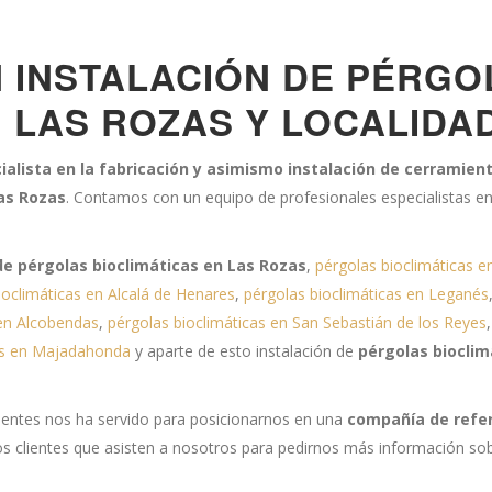
N INSTALACIÓN DE PÉRGO
N LAS ROZAS Y LOCALIDA
alista en la fabricación y asimismo instalación de cerramien
Las Rozas
. Contamos con un equipo de profesionales especialistas en 
de pérgolas bioclimáticas en Las Rozas
,
pérgolas bioclimáticas e
ioclimáticas en Alcalá de Henares
,
pérgolas bioclimáticas en Leganés
 en Alcobendas
,
pérgolas bioclimáticas en San Sebastián de los Reyes
cas en Majadahonda
y
aparte de esto instalación de
pérgolas bioclim
clientes nos ha servido para posicionarnos en una
compañía de refer
 clientes que asisten a nosotros para pedirnos más información sobr