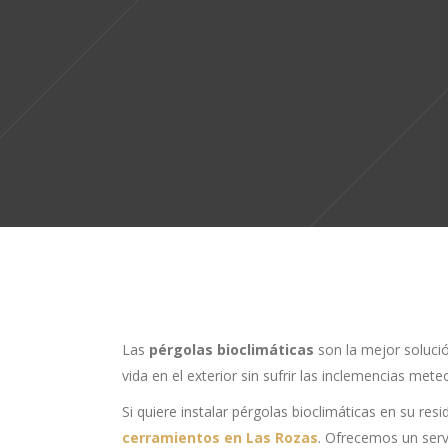
Las
pérgolas bioclimáticas
son la mejor solució
vida en el exterior sin sufrir las inclemencias met
Si quiere instalar pérgolas bioclimáticas en su r
cerramientos en Las Rozas
. Ofrecemos un serv