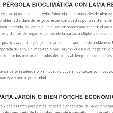
A PÉRGOLA BIOCLIMÁTICA CON LAMA R
iles
son un modelo de pérgolas fabricadas con materiales de
alta ca
rables. Esta clase de pérgolas están compuestas por un sistema de la
cubierta cerrada, las lamas pueden ser orientadas para repartir el pas
ares y clientes de negocios de hostelería por las múltiples ventajas q
anguardistas
, estas pérgolas se amoldan a todo tipo de ambientes. E
porada del año, sin importar lo más mínimo que llueva, haga frío o 
acrecentar los metros cuadrados del local y al tiempo los comensale
terior de su residencia o bien local, no dude en contactar con nosotr
uardista y por su practicidad.
PARA JARDÍN O BIEN PORCHE ECONÓMI
son ideales tanto para patios, áticos o bien terrazas de bares y rest
ará
dependiendo de la calidad, modelo y tamaño
de la
pérgola 