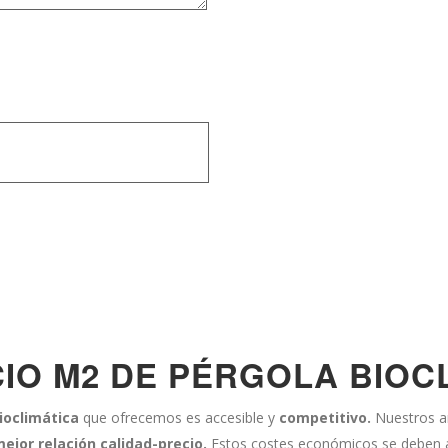
CIO M2 DE PÉRGOLA BIOC
ioclimática
que ofrecemos es accesible y
competitivo.
Nuestros 
ejor relación calidad-precio.
Estos costes económicos se deben