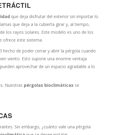
ETRÁCTIL
lidad
que deja disfrutar del exterior sin importar lo
mas que deja a la cubierta girar y, al tiempo,
o de los rayos solares. Este modelo es uno de los
ue ofrece este sistema.
l hecho de poder cerrar y abrir la pérgola cuando
bien viento. Esto supone una enorme ventaja
s pueden aprovechar de un espacio agradable a lo
os. Nuestras
pérgolas bioclimáticas
se
CAS
aurantes. Sin embargo, ¿cuánto vale una pérgola
bioclimática
que se desee instalar.