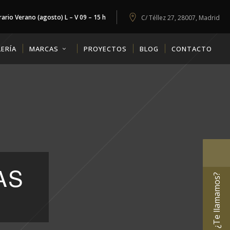
ario Verano (agosto) L – V 09 – 15 h
C/ Téllez 27, 28007, Madrid
ERÍA
MARCAS
PROYECTOS
BLOG
CONTACTO
AS
¿Te llamamos?