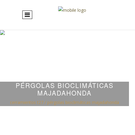
PÉRGOLAS BIOCLIMÁTICAS
MAJADAHONDA
cerramientos t27
/
pérgolas bioclimáticas majadahonda