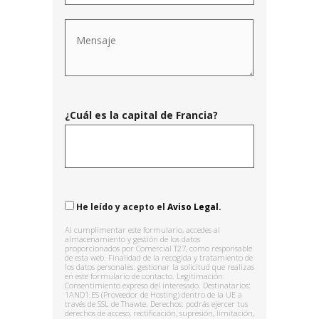
¿Cuál es la capital de Francia?
He leído y acepto el
Aviso Legal.
Al cumplimentar este formulario, accedes al
almacenamiento y gestión de los datos
proporcionados por Comercial T27, como responsable
de esta web. Finalidad de la recogida y tratamiento de
los datos personales: gestionar la solicitud que realizas
en este formulario de contacto. Legitimación:
Consentimiento expreso del interesado. Destinatarios:
1AND1.ES (Proveedor de Hosting) dentro de la UE a
través de SSL de Thawte. Derechos: podrás ejercer tus
derechos de acceso, rectificación, supresión, limitación,