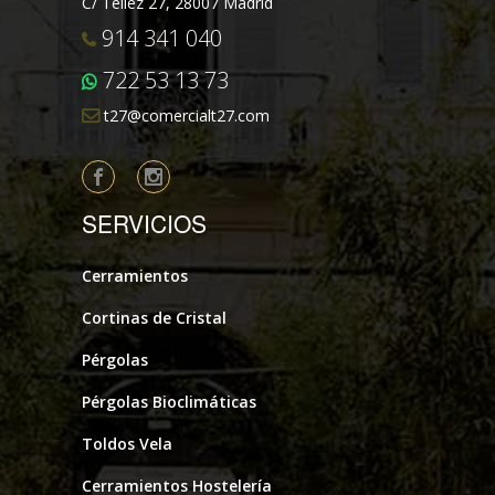
C/ Téllez 27, 28007 Madrid
914 341 040
722 53 13 73
t27@comercialt27.com
SERVICIOS
Cerramientos
Cortinas de Cristal
Pérgolas
Pérgolas Bioclimáticas
Toldos Vela
Cerramientos Hostelería