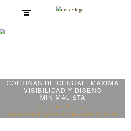
CORTINAS DE CRISTAL: MÁXIMA
VISIBILIDAD Y DISEÑO
MINIMALISTA
cerramientos t27
/
blog
/
cortinas de cristal: máxima visibilidad y diseño minimalista