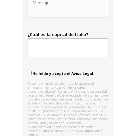
¿Cuál es la capital de Italia?
He leído y acepto el
Aviso Legal.
Al cumplimentar este formulario, accedes al
almacenamiento y gestión de los datos
proporcionados por Comercial T27, como responsable
de esta web. Finalidad de la recogida y tratamiento de
los datos personales: gestionar la solicitud que realizas
en este formulario de contacto. Legitimación:
Consentimiento expreso del interesado. Destinatarios:
1AND1.ES (Proveedor de Hosting) dentro de la UE a
través de SSL de Thawte. Derechos: podrás ejercer tus
derechos de acceso, rectificación, supresión, limitación,
portabilidad y olvido de sus datos en
t27@comercialt27.com así como el derecho a
presentar una reclamación ante una autoridad de
control.