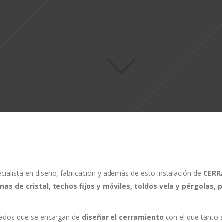
alista en diseño, fabricación y además de esto instalación de
CERR
inas de cristal, techos fijos y móviles, toldos vela y pérgolas
cados que se encargan de
diseñar el cerramiento
con el que tanto 