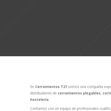
En
Cerramientos T27
somos una compañía especi
distribuidores de
cerramientos plegables
,
cort
hostelería
.
Contamos con un equipo de profesionales cualifi