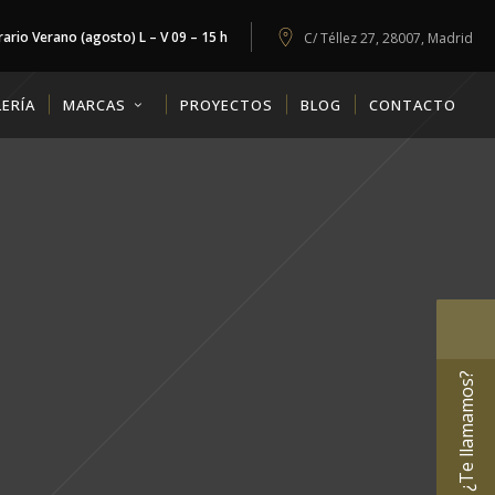
ario Verano (agosto) L – V 09 – 15 h
C/ Téllez 27, 28007, Madrid
ERÍA
MARCAS
PROYECTOS
BLOG
CONTACTO
¿Te llamamos?