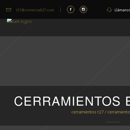
t27@comercialt27.com
Llámano
CERRAMIENTOS 
cerramientos t27
/
cerramiento