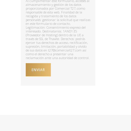
Al cumplimentar este formulario, accedes al
almacenamiento y gestión de los datos
proporcionados por Comercial T27, como
responsable de esta web. Finalidad de la
recogida y tratamiento de los datos
personales: gestionar la solicitud que realizas
en este formulario de contacto.
Legitimación: Consentimiento expreso del
interesado. Destinatarios: 1AND1.ES
(Proveedor de Hosting) dentro de la UE a
través de SSL de Thawte. Derechos: podrás
ejercer tus derechos de acceso, rectificación,
supresión, limitación, portabilidad y olvido
de sus datos en t27@comercialt27.com así
como el derecho a presentar una
reclamación ante una autoridad de control.