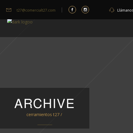
t27@comercialt27.com
Llámano
ARCHIVE
cerramientos t27
/