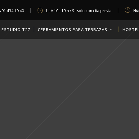
Hor
s
91 434 10 40
L - V 10 - 19 h / S - solo con cita previa
ESTUDIO T27
CERRAMIENTOS PARA TERRAZAS
HOSTEL