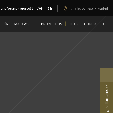
ario Verano (agosto) L – V 09 – 15 h
C/ Téllez 27, 28007, Madrid
ERÍA
MARCAS
PROYECTOS
BLOG
CONTACTO
¿Te llamamos?