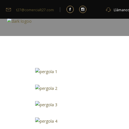
t27@comercialt27.com
Llámano