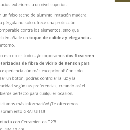
acios exteriores a un nivel superior.
 un falso techo de aluminio imitación madera,
a pérgola no solo ofrece una protección
omparable contra los elementos, sino que
mbién añade un
toque de calidez y elegancia
a
entorno.
ro eso no es todo… ¡Incorporamos
dos fixscreen
torizados de fibra de vidrio de Renson
para
 experiencia aún más excepcional! Con solo
sar un botón, podrás controlar la luz y la
vacidad según tus preferencias, creando así el
iente perfecto para cualquier ocasión.
licítanos más información! ¡Te ofrecemos
esoramiento GRATUITO!
ntacta con Cerramientos T27!
1 434 10 40!