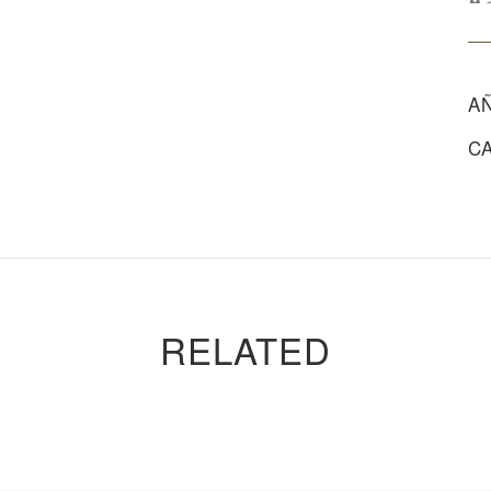
A
C
RELATED