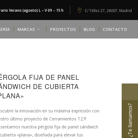
ario Verano (agosto) L – V 09 – 15 h
C/ Téllez 27, 28007, Madrid
ERÍA
MARCAS
PROYECTOS
BLOG
CONTACTO
ÉRGOLA FIJA DE PANEL
ÁNDWICH DE CUBIERTA
PLANA»
¿Te llamamos?
scubre la innovación en su máxima expresión con
stro último proyecto de Cerramientos T27!
sentamos nuestra pérgola fija de panel sándwich
cubierta «plana», diseñada para elevar tus