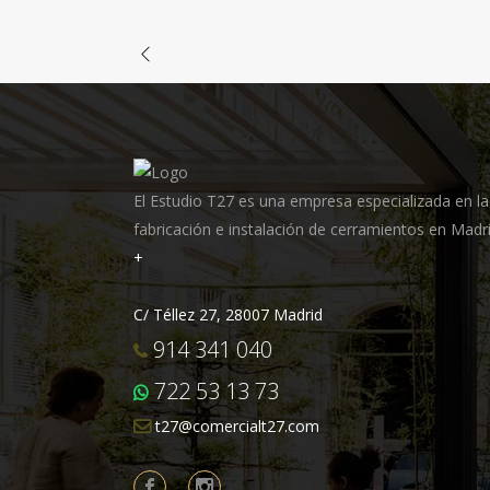
El Estudio T27 es una empresa especializada en la
fabricación e instalación de cerramientos en Madri
+
C/ Téllez 27, 28007 Madrid
914 341 040
722 53 13 73
t27@comercialt27.com