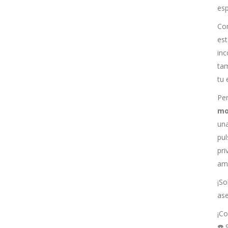
esp
Con
est
inc
ta
tu 
Pe
mo
una
pul
pri
amb
¡So
as
¡Co
☎️
9