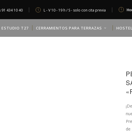
Hor
s
91 434 10 40
L - V 10 - 19 h / S - solo con cita previa
ESTUDIO T27
CERRAMIENTOS PARA TERRAZAS
HOSTEL
P
S
«
¡De
nue
Pre
de 