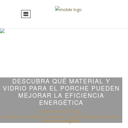
DESCUBRA QUÉ MATERIAL Y
VIDRIO PARA EL PORCHE PUEDEN
MEJORAR LA EFICIENCIA
ENERGÉTICA
cerramientos t27
/
blog
/
descubra qué material y vidrio para el porche pueden mejorar la
eficiencia energética